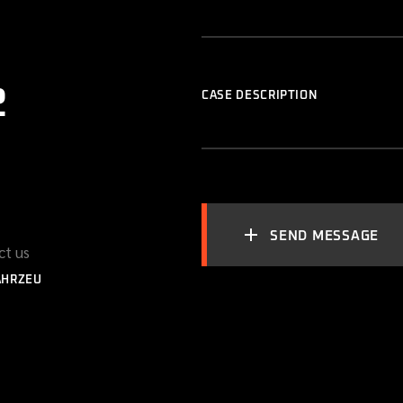
2
CASE DESCRIPTION
SEND MESSAGE
ct us
AHRZEU