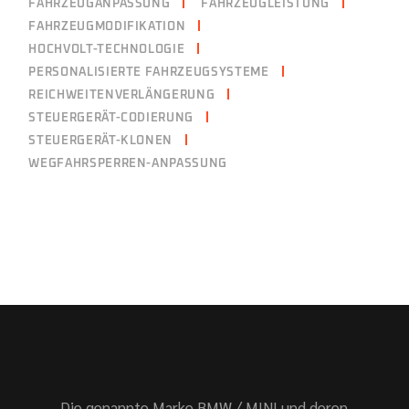
FAHRZEUGANPASSUNG
FAHRZEUGLEISTUNG
FAHRZEUGMODIFIKATION
HOCHVOLT-TECHNOLOGIE
PERSONALISIERTE FAHRZEUGSYSTEME
REICHWEITENVERLÄNGERUNG
STEUERGERÄT-CODIERUNG
STEUERGERÄT-KLONEN
WEGFAHRSPERREN-ANPASSUNG
Die genannte Marke BMW / MINI und deren