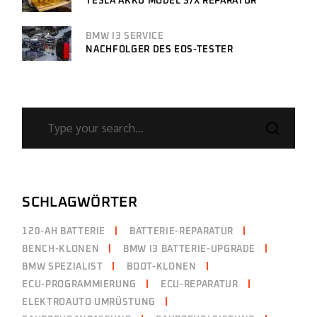
TESLA AKKU MODEL S/X REPARATUR
BMW I3 SERVICE
NACHFOLGER DES EOS-TESTER
SEARCH
SCHLAGWÖRTER
120-AH BATTERIE
BATTERIE-REPARATUR
BENCH-KLONEN
BMW I3 BATTERIE-UPGRADE
BMW SPEZIALIST
BOOT-KLONEN
ECU-PROGRAMMIERUNG
ECU-REPARATUR
ELEKTROAUTO UMRÜSTUNG