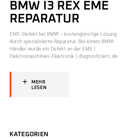
BMW I3 REX EME
REPARATUR
EME-Defekt bei BMW – kostengünstige Lösung
durch spezialisierte Reparatur. Bei einem BMW-
Händler wurde ein Defekt an der EME (
Elektromaschinen-Elektronik ) diagnostiziert, de
MEHR
LESEN
KATEGORIEN