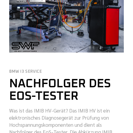
BMW I3 SERVICE
NACHFOLGER DES
EOS-TESTER
Was ist das IMIB HV-Gerät? Das IMIB HV ist ein
elektronisches Diagnosegerät zur Prüfung von
Hochspannungskomponenten und dient als
Nachfolger des EoS-Tester. Die Abkürzung IMIB